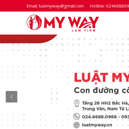
Email:
luatmyway@gmail.com
Hotline:
02466880