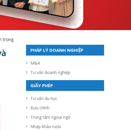
n trọng
PHÁP LÝ DOANH NGHIỆP
và
M&A
Tư vấn doanh nghiệp
GIẤY PHÉP
Tư vấn du học
Bưu chính
Trung tâm ngoại ngữ
Nhập khẩu rượu