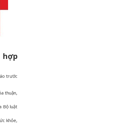
 hợp
áo trước
ỏa thuận,
a Bộ luật
sức khỏe,