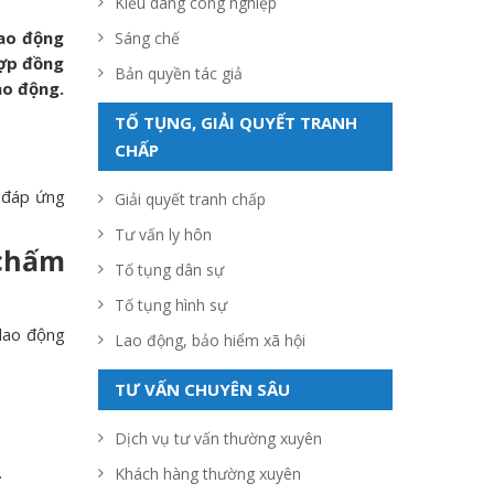
Kiểu dáng công nghiệp
ao động
Sáng chế
hợp đồng
Bản quyền tác giả
ao động.
TỐ TỤNG, GIẢI QUYẾT TRANH
CHẤP
 đáp ứng
Giải quyết tranh chấp
Tư vấn ly hôn
 chấm
Tố tụng dân sự
Tố tụng hình sự
lao động
Lao động, bảo hiểm xã hội
TƯ VẤN CHUYÊN SÂU
Dịch vụ tư vấn thường xuyên
.
Khách hàng thường xuyên