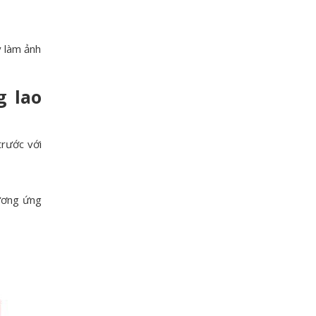
y làm ảnh
g lao
trước với
tương ứng