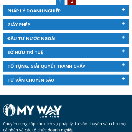
1
2
PHÁP LÝ DOANH NGHIỆP
GIẤY PHÉP
ĐẦU TƯ NƯỚC NGOÀI
SỞ HỮU TRÍ TUỆ
TỐ TỤNG, GIẢI QUYẾT TRANH CHẤP
TƯ VẤN CHUYÊN SÂU
Chuyên cung cấp các dịch vụ pháp lý, tư vấn chuyên sâu cho mọi
cá nhân và các tổ chức doanh nghiệp