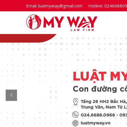
Email:
luatmyway@gmail.com
Hotline:
02466880