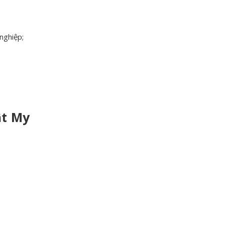
nghiệp;
ật My