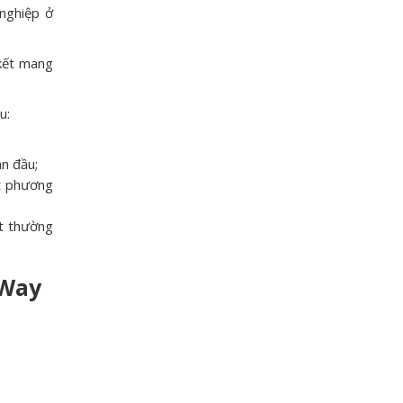
 nghiệp ở
 kết mang
u:
an đầu;
ất phương
ật thường
 Way