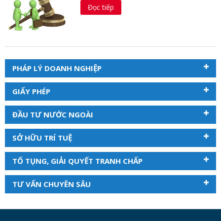
Đọc tiếp
PHÁP LÝ DOANH NGHIỆP
GIẤY PHÉP
ĐẦU TƯ NƯỚC NGOÀI
SỞ HỮU TRÍ TUỆ
TỐ TỤNG, GIẢI QUYẾT TRANH CHẤP
TƯ VẤN CHUYÊN SÂU