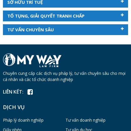
SỞ HỮU TRÍ TUỆ
TỐ TỤNG, GIẢI QUYẾT TRANH CHẤP
TƯ VẤN CHUYÊN SÂU
Chuyên cung cấp các dịch vụ pháp lý, tư vấn chuyên sâu cho mọi
cá nhân và các tổ chức doanh nghiệp
LIÊN KẾT:
DỊCH VỤ
Pháp lý doanh nghiệp
Tư vấn doanh nghiệp
Giấy phép
Tư vấn du học