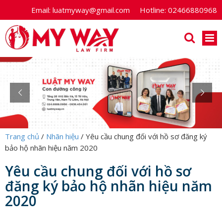
Email:
luatmyway@gmail.com
Hotline:
02466880968
Trang chủ
/
Nhãn hiệu
/
Yêu cầu chung đối với hồ sơ đăng ký
bảo hộ nhãn hiệu năm 2020
Yêu cầu chung đối với hồ sơ
đăng ký bảo hộ nhãn hiệu năm
2020