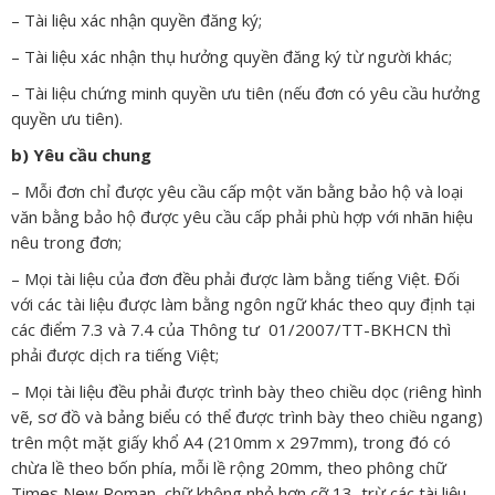
– Tài liệu xác nhận quyền đăng ký;
– Tài liệu xác nhận thụ hưởng quyền đăng ký từ người khác;
– Tài liệu chứng minh quyền ưu tiên (nếu đơn có yêu cầu hưởng
quyền ưu tiên).
b) Yêu cầu chung
– Mỗi đơn chỉ được yêu cầu cấp một văn bằng bảo hộ và loại
văn bằng bảo hộ được yêu cầu cấp phải phù hợp với nhãn hiệu
nêu trong đơn;
– Mọi tài liệu của đơn đều phải được làm bằng tiếng Việt. Đối
với các tài liệu được làm bằng ngôn ngữ khác theo quy định tại
các điểm 7.3 và 7.4 của Thông tư 01/2007/TT-BKHCN thì
phải được dịch ra tiếng Việt;
– Mọi tài liệu đều phải được trình bày theo chiều dọc (riêng hình
vẽ, sơ đồ và bảng biểu có thể được trình bày theo chiều ngang)
trên một mặt giấy khổ A4 (210mm x 297mm), trong đó có
chừa lề theo bốn phía, mỗi lề rộng 20mm, theo phông chữ
Times New Roman, chữ không nhỏ hơn cỡ 13, trừ các tài liệu