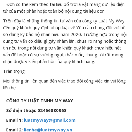
– Đơn có thể kèm theo tài liệu bổ trợ là vật mang dữ liệu điện
tử của một phần hoặc toàn bộ nội dung tài liệu đơn.
Trên đây là những thông tin tư vấn của công ty Luật My Way
đến quý khách quy định pháp luật về Yêu cầu chung đối với hồ
sơ đăng ký bảo hộ nhãn hiệu năm 2020. Trường hợp trong nội
dung tư vấn có điều gì gây nhầm lẫn, chưa rõ ràng hoặc thông
tin nêu trong nội dung tư vấn khiến quý khách chưa hiểu hết
vấn đề hoặc có sự vướng ngại, thắc mắc, chúng tôi rất mong
nhận được ý kiến phản hồi của quý khách hàng.
Trân trọng!
Mọi thông tin liên quan đến việc trao đổi công việc xin vui lòng
liên hệ:
CÔNG TY LUẬT TNHH MY WAY
Số điện thoại: 02466880968
Email 1:
luatmyway@gmail.com
Email 2:
lienhe@luatmyway.vn