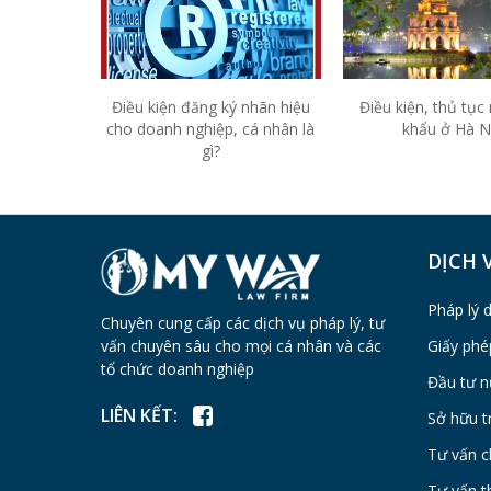
Điều kiện đăng ký nhãn hiệu
Điều kiện, thủ tục
cho doanh nghiệp, cá nhân là
khẩu ở Hà N
gì?
DỊCH 
Pháp lý 
Chuyên cung cấp các dịch vụ pháp lý, tư
vấn chuyên sâu cho mọi cá nhân và các
Giấy phé
tổ chức doanh nghiệp
Đầu tư n
LIÊN KẾT:
Sở hữu tr
Tư vấn c
Tư vấn t