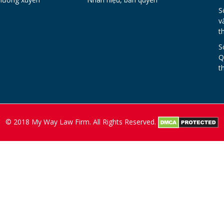
S
v
t
S
Q
t
© 2018 My Way Law Firm. All Rights Reserved.