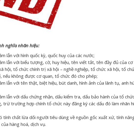
nh nghĩa nhãn hiệu:
 lẫn với hình quốc kỳ, quốc huy của các nước;
 lẫn với biểu tượng, cờ, huy hiệu, tên viết tắt, tên đầy đủ của cơ
xã hội, tổ chức chính trị xã hội – nghề nghiệp, tổ chức xã hội, tổ ch
ế, nếu không được cơ quan, tổ chức đó cho phép;
lẫn với tên thật, biệt hiệu, bút danh, hình ảnh của lãnh tụ, anh 
m lẫn với dấu chứng nhận, dấu kiểm tra, dấu bảo hành của tổ chứ
 trừ trường hợp chính tổ chức này đăng ký các dấu đó làm nhãn h
có tính chất lừa dối người tiêu dùng về nguồn gốc xuất xứ, tính năn
c của hàng hoá, dịch vụ.