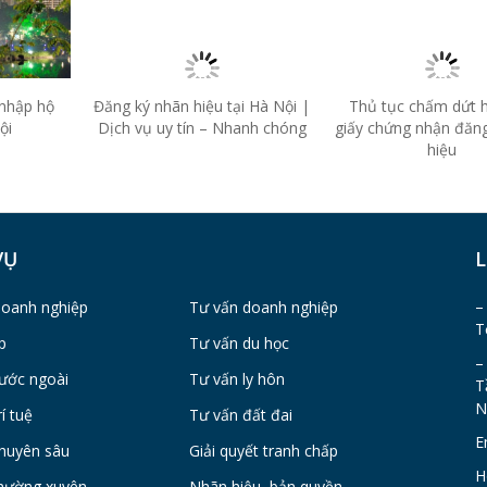
 nhập hộ
Đăng ký nhãn hiệu tại Hà Nội |
Thủ tục chấm dứt h
ội
Dịch vụ uy tín – Nhanh chóng
giấy chứng nhận đăn
hiệu
VỤ
L
–
doanh nghiệp
Tư vấn doanh nghiệp
T
p
Tư vấn du học
–
ước ngoài
Tư vấn ly hôn
T
N
í tuệ
Tư vấn đất đai
E
huyên sâu
Giải quyết tranh chấp
H
hường xuyên
Nhãn hiệu, bản quyền