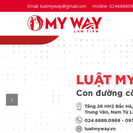
Email:
luatmyway@gmail.com
Hotline:
02466880