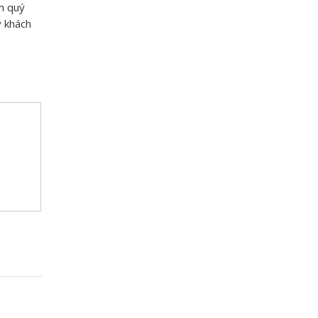
ến quý
ý khách