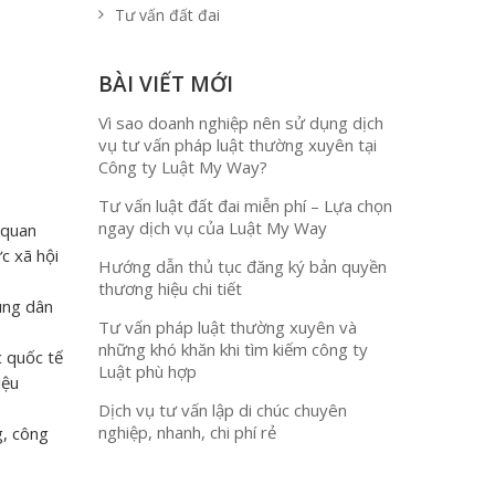
Tư vấn đất đai
BÀI VIẾT MỚI
Vì sao doanh nghiệp nên sử dụng dịch
vụ tư vấn pháp luật thường xuyên tại
Công ty Luật My Way?
Tư vấn luật đất đai miễn phí – Lựa chọn
ngay dịch vụ của Luật My Way
 quan
ức xã hội
Hướng dẫn thủ tục đăng ký bản quyền
thương hiệu chi tiết
hùng dân
Tư vấn pháp luật thường xuyên và
những khó khăn khi tìm kiếm công ty
c quốc tế
Luật phù hợp
iệu
Dịch vụ tư vấn lập di chúc chuyên
nghiệp, nhanh, chi phí rẻ
g, công