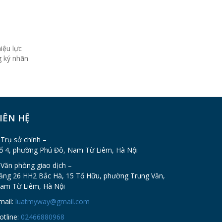
iệu lực
g ký nhãn
IÊN HỆ
 Trụ sở chính –
ổ 4, phường Phú Đô, Nam Từ Liêm, Hà Nội
 Văn phòng giao dịch –
ầng 26 HH2 Bắc Hà, 15 Tố Hữu, phường Trung Văn,
am Từ Liêm, Hà Nội
mail:
luatmyway@gmail.com
otline:
02466880968