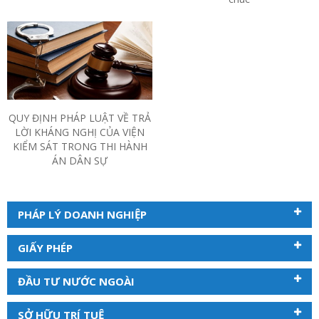
QUY ĐỊNH PHÁP LUẬT VỀ TRẢ
LỜI KHÁNG NGHỊ CỦA VIỆN
KIỂM SÁT TRONG THI HÀNH
ÁN DÂN SỰ
PHÁP LÝ DOANH NGHIỆP
GIẤY PHÉP
ĐẦU TƯ NƯỚC NGOÀI
SỞ HỮU TRÍ TUỆ