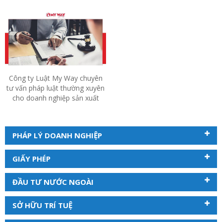
Công ty Luật My Way chuyên
tư vấn pháp luật thường xuyên
cho doanh nghiệp sản xuất
PHÁP LÝ DOANH NGHIỆP
GIẤY PHÉP
ĐẦU TƯ NƯỚC NGOÀI
SỞ HỮU TRÍ TUỆ