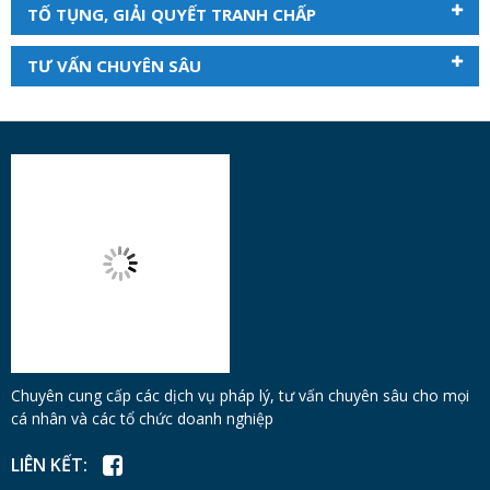
TỐ TỤNG, GIẢI QUYẾT TRANH CHẤP
TƯ VẤN CHUYÊN SÂU
Chuyên cung cấp các dịch vụ pháp lý, tư vấn chuyên sâu cho mọi
cá nhân và các tổ chức doanh nghiệp
LIÊN KẾT:
DỊCH VỤ
Pháp lý doanh nghiệp
Tư vấn doanh nghiệp
Giấy phép
Tư vấn du học
Đầu tư nước ngoài
Tư vấn ly hôn