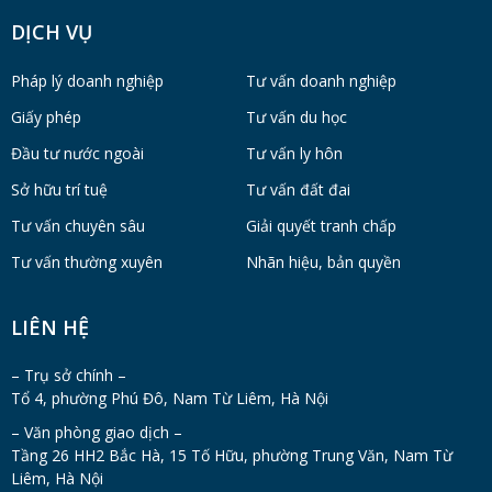
Sở hữu trí tuệ
Tư vấn đất đai
Tư vấn chuyên sâu
Giải quyết tranh chấp
Tư vấn thường xuyên
Nhãn hiệu, bản quyền
LIÊN HỆ
– Trụ sở chính –
Tổ 4, phường Phú Đô, Nam Từ Liêm, Hà Nội
– Văn phòng giao dịch –
Tầng 26 HH2 Bắc Hà, 15 Tố Hữu, phường Trung Văn, Nam Từ
Liêm, Hà Nội
Email:
luatmyway@gmail.com
Hotline:
02466880968
Số điện thoại: 093 645 40 01 (Luật sư Lê Văn Hồi – Tư vấn giải
quyết tranh chấp, Đầu tư, Dân sự, Kinh doanh thương mại)
Số điện thoại: 097 457 61 40 (Luật sư Hoàng Xuân Quang – Tư