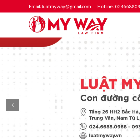
Email:
luatmyway@gmail.com
Hotline:
02466880