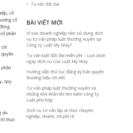
Tư vấn đất đai
iệp, cổ
nhượng cổ
BÀI VIẾT MỚI
 đông.
Vì sao doanh nghiệp nên sử dụng dịch
 cổ phần
vụ tư vấn pháp luật thường xuyên tại
Công ty Luật My Way?
 chỉ
g quyền
Tư vấn luật đất đai miễn phí – Lựa chọn
ngay dịch vụ của Luật My Way
ổ phần
Hướng dẫn thủ tục đăng ký bản quyền
thương hiệu chi tiết
y, quy
Tư vấn pháp luật thường xuyên và
những khó khăn khi tìm kiếm công ty
Luật phù hợp
Dịch vụ tư vấn lập di chúc chuyên
g do
nghiệp, nhanh, chi phí rẻ
chỉ thực