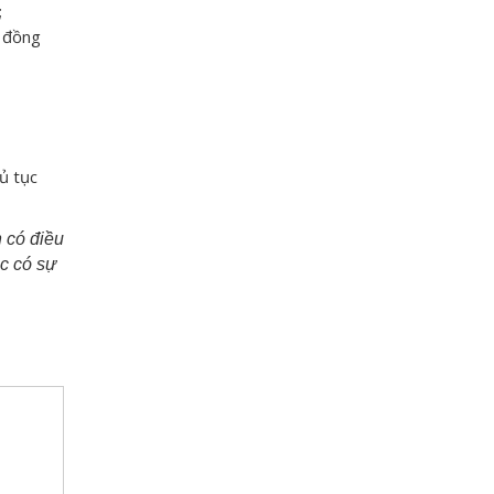
;
p đồng
ủ tục
n có điều
ặc có sự