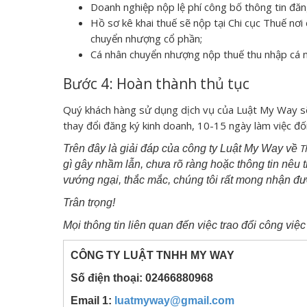
Doanh nghiệp nộp lệ phí công bố thông tin đăn
Hồ sơ kê khai thuế sẽ nộp tại Chi cục Thuế nơ
chuyển nhượng cổ phần;
Cá nhân chuyển nhượng nộp thuế thu nhập cá n
Bước 4: Hoàn thành thủ tục
Quý khách hàng sử dụng dịch vụ của Luật My Way sẽ 
thay đổi đăng ký kinh doanh, 10-15 ngày làm việc đối
T
Trên đây là giải đáp của công ty Luật My Way về
gì gây nhầm lẫn, chưa rõ ràng hoặc thông tin nêu 
vướng ngại, thắc mắc, chúng tôi rất mong nhận đư
Trân trọng!
Mọi thông tin liên quan đến việc trao đổi công việc 
CÔNG TY LUẬT TNHH MY WAY
Số điện thoại: 02466880968
Email 1:
luatmyway@gmail.com