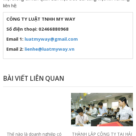
liên hệ:
CÔNG TY LUẬT TNHH MY WAY
Số điện thoại: 02466880968
Email 1:
luatmyway@gmail.com
Email 2:
lienhe@luatmyway.vn
BÀI VIẾT LIÊN QUAN
Thế nào là doanh nghiệp có
THÀNH LẬP CÔNG TY TẠI HẢI