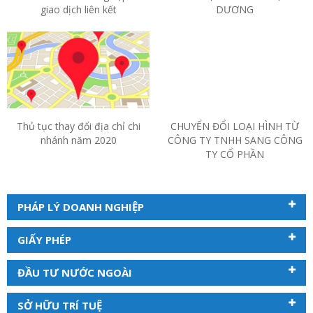
giao dịch liên kết
DƯƠNG
Thủ tục thay đổi địa chỉ chi
CHUYỂN ĐỔI LOẠI HÌNH TỪ
nhánh năm 2020
CÔNG TY TNHH SANG CÔNG
TY CỔ PHẦN
PHÁP LÝ DOANH NGHIỆP
GIẤY PHÉP
ĐẦU TƯ NƯỚC NGOÀI
SỞ HỮU TRÍ TUỆ