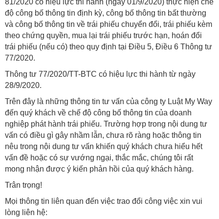
81/2020 có hiệu lực thi hành (ngày 01/9/2020) thực hiện chế
độ công bố thông tin định kỳ, công bố thông tin bất thường
và công bố thông tin về trái phiếu chuyển đổi, trái phiếu kèm
theo chứng quyền, mua lại trái phiếu trước hạn, hoán đổi
trái phiếu (nếu có) theo quy định tại Điều 5, Điều 6 Thông tư
77/2020.
Thông tư 77/2020/TT-BTC có hiệu lực thi hành từ ngày
28/9/2020.
Trên đây là những thông tin tư vấn của công ty Luật My Way
đến quý khách về chế độ công bố thông tin của doanh
nghiệp phát hành trái phiếu. Trường hợp trong nội dung tư
vấn có điều gì gây nhầm lẫn, chưa rõ ràng hoặc thông tin
nêu trong nội dung tư vấn khiến quý khách chưa hiểu hết
vấn đề hoặc có sự vướng ngại, thắc mắc, chúng tôi rất
mong nhận được ý kiến phản hồi của quý khách hàng.
Trân trọng!
Mọi thông tin liên quan đến việc trao đổi công việc xin vui
lòng liên hệ: