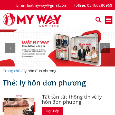
Email:
luatmyway@gmail.com
Hotline:
02466880968
Trang chủ
/
ly hôn đơn phương
Thẻ:
ly hôn đơn phương
Tất tần tật thông tin về ly
hôn đơn phương
Đọc tiếp