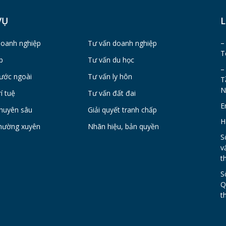
VỤ
L
–
doanh nghiệp
Tư vấn doanh nghiệp
T
p
Tư vấn du học
–
ước ngoài
Tư vấn ly hôn
T
N
í tuệ
Tư vấn đất đai
E
huyên sâu
Giải quyết tranh chấp
H
hường xuyên
Nhãn hiệu, bản quyền
S
v
t
S
Q
t