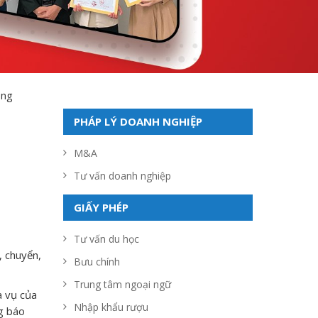
ụng
PHÁP LÝ DOANH NGHIỆP
M&A
Tư vấn doanh nghiệp
GIẤY PHÉP
Tư vấn du học
, chuyển,
Bưu chính
Trung tâm ngoại ngữ
a vụ của
Nhập khẩu rượu
ng báo