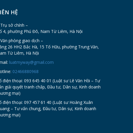
IÊN HỆ
 Trụ sở chính –
ổ 4, phường Phú Đô, Nam Từ Liêm, Hà Nội
 Văn phòng giao dịch –
ầng 26 HH2 Bắc Hà, 15 Tố Hữu, phường Trung Văn,
am Từ Liêm, Hà Nội
mail:
luatmyway@gmail.com
otline:
02466880968
ố điện thoại: 093 645 40 01 (Luật sư Lê Văn Hồi – Tư
ấn giải quyết tranh chấp, Đầu tư, Dân sự, Kinh doanh
hương mại)
ố điện thoại: 097 457 61 40 (Luật sư Hoàng Xuân
uang – Tư vấn chung, Đầu tư, Dân sự, Kinh doanh
hương mại)