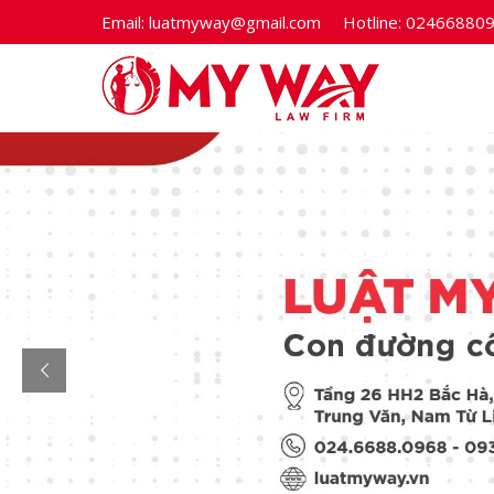
Email:
luatmyway@gmail.com
Hotline:
02466880