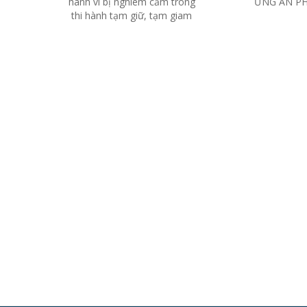
hành vi bị nghiêm cấm trong
ỨNG ÁN PH
thi hành tạm giữ, tạm giam