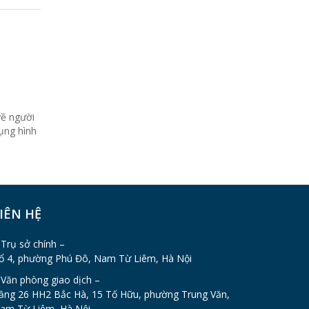
về người
ụng hình
IÊN HỆ
 Trụ sở chính –
ổ 4, phường Phú Đô, Nam Từ Liêm, Hà Nội
 Văn phòng giao dịch –
ầng 26 HH2 Bắc Hà, 15 Tố Hữu, phường Trung Văn,
am Từ Liêm, Hà Nội