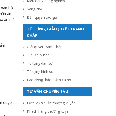
Kiểu dáng công nghiệp
 toàn bộ
Sáng chế
phần án
Bản quyền tác giả
Tòa án mà
TỐ TỤNG, GIẢI QUYẾT TRANH
CHẤP
hẩm
Giải quyết tranh chấp
Tư vấn ly hôn
Tố tụng dân sự
Tố tụng hình sự
Lao động, bảo hiểm xã hội
TƯ VẤN CHUYÊN SÂU
ẩm quyền
Dịch vụ tư vấn thường xuyên
Khách hàng thường xuyên