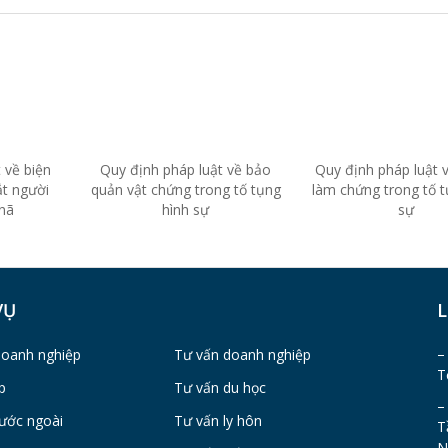
 về biện
Quy định pháp luật về bảo
Quy định pháp luật 
ắt người
quản vật chứng trong tố tụng
làm chứng trong tố t
 nã
hình sự
sự
VỤ
L
–
doanh nghiệp
Tư vấn doanh nghiệp
T
p
Tư vấn du học
–
ước ngoài
Tư vấn ly hôn
T
N