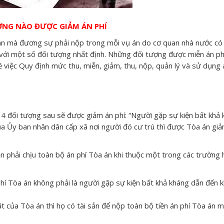
ỢNG NÀO ĐƯỢC GIẢM ÁN PHÍ
n mà đương sự phải nộp trong mỗi vụ án do cơ quan nhà nước có
i với một số đối tượng nhất định. Những đối tượng được miễn án p
ệc Quy định mức thu, miễn, giảm, thu, nộp, quản lý và sử dụng 
ối tượng sau sẽ được giảm án phí: “Người gặp sự kiện bất khả 
của Ủy ban nhân dân cấp xã nơi người đó cư trú thì được Tòa án g
 phải chịu toàn bộ án phí Tòa án khi thuộc một trong các trường
hí Tòa án không phải là người gặp sự kiện bất khả kháng dẫn đến 
ật của Tòa án thì họ có tài sản để nộp toàn bộ tiền án phí Tòa án 