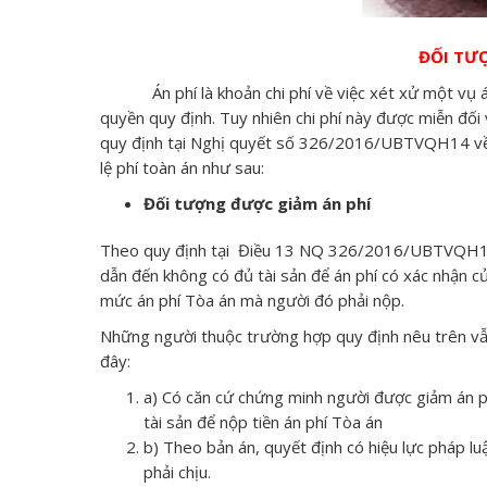
ĐỐI TƯ
Án phí là khoản chi phí về việc xét xử một vụ á
quyền quy định. Tuy nhiên chi phí này được miễn đố
quy định tại Nghị quyết số 326/2016/UBTVQH14 về vi
lệ phí toàn án như sau:
Đối tượng được giảm án phí
Theo quy định tại Điều 13 NQ 326/2016/UBTVQH14 đ
dẫn đến không có đủ tài sản để án phí có xác nhận 
mức án phí Tòa án mà người đó phải nộp.
Những người thuộc trường hợp quy định nêu trên vẫn
đây:
a) Có căn cứ chứng minh người được giảm án p
tài sản để nộp tiền án phí Tòa án
b) Theo bản án, quyết định có hiệu lực pháp lu
phải chịu.