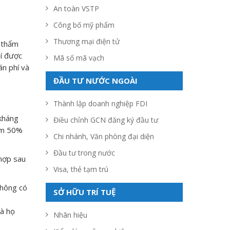
An toàn VSTP
Công bố mỹ phẩm
Thương mại điện tử
 thẩm
hí được
Mã số mã vạch
án phí và
ĐẦU TƯ NƯỚC NGOÀI
Thành lập doanh nghiệp FDI
kháng
Điều chỉnh GCN đăng ký đầu tư
iảm 50%
Chi nhánh, Văn phòng đại diện
Đầu tư trong nước
 hợp sau
Visa, thẻ tạm trú
không có
SỞ HỮU TRÍ TUỆ
mà họ
Nhãn hiệu