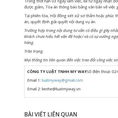
Trong thời hạn 03 ngày làm việc, kể từ ngày nhận đơ
được giảm, Tòa án thông báo bằng văn bản về việc g
Tại phiên tòa, Hội đồng xét xử sơ thẩm hoặc phúc t
án, quyết định giải quyết nội dung vụ án.
Trường hợp trong nội dung tư vấn có điều gì gây nhầ
khách chưa hiểu hết vấn đề hoặc/ và có sự vướng ngạ
hàng.
Trân trọng.
Mọi thông tin liên quan đến việc trao đổi công việc xin
CÔNG TY LUẬT TNHH MY WAY
Số điện thoại: 
Email 1:
luatmyway@gmail.com
Email 2: lienhe@luatmyway.vn
BÀI VIẾT LIÊN QUAN