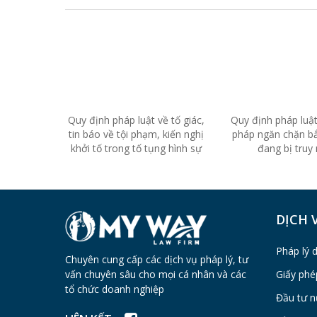
Quy định pháp luật về tố giác,
Quy định pháp luật
tin báo về tội phạm, kiến nghị
pháp ngăn chặn b
khởi tố trong tố tụng hình sự
đang bị truy
DỊCH 
Pháp lý 
Chuyên cung cấp các dịch vụ pháp lý, tư
vấn chuyên sâu cho mọi cá nhân và các
Giấy phé
tổ chức doanh nghiệp
Đầu tư n