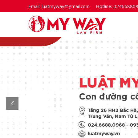
Email:
luatmyway@gmail.com
Hotline:
02466880