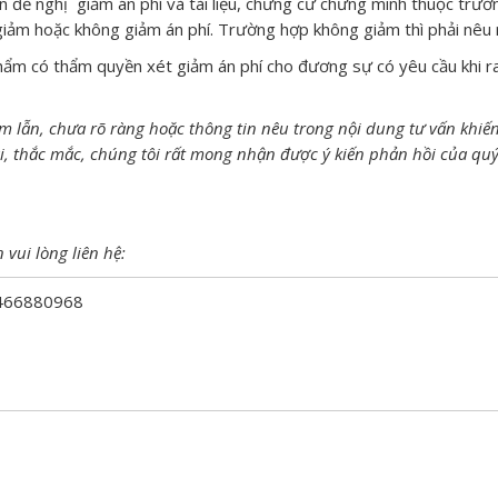
n đề nghị giảm án phí và tài liệu, chứng cứ chứng minh thuộc trư
iảm hoặc không giảm án phí. Trường hợp không giảm thì phải nêu r
hẩm có thẩm quyền xét giảm án phí cho đương sự có yêu cầu khi r
m lẫn, chưa rõ ràng hoặc thông tin nêu trong nội dung tư vấn khiế
i, thắc mắc, chúng tôi rất mong nhận được ý kiến phản hồi của qu
 vui lòng liên hệ:
02466880968