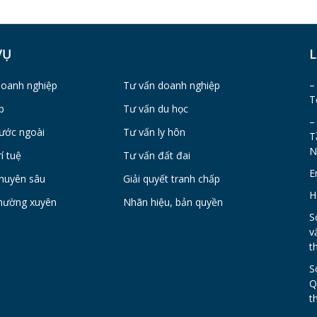
VỤ
L
–
doanh nghiệp
Tư vấn doanh nghiệp
T
p
Tư vấn du học
–
ước ngoài
Tư vấn ly hôn
T
N
í tuệ
Tư vấn đất đai
E
huyên sâu
Giải quyết tranh chấp
H
hường xuyên
Nhãn hiệu, bản quyền
S
v
t
S
Q
t