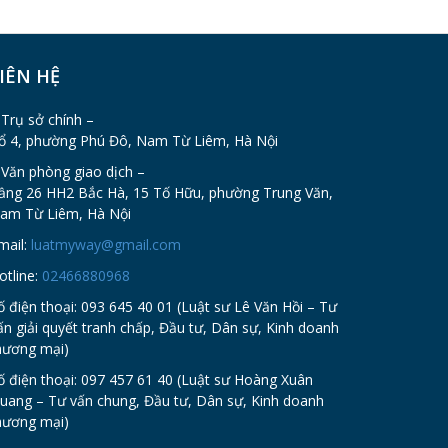
IÊN HỆ
 Trụ sở chính –
ổ 4, phường Phú Đô, Nam Từ Liêm, Hà Nội
 Văn phòng giao dịch –
ầng 26 HH2 Bắc Hà, 15 Tố Hữu, phường Trung Văn,
am Từ Liêm, Hà Nội
mail:
luatmyway@gmail.com
otline:
02466880968
ố điện thoại: 093 645 40 01 (Luật sư Lê Văn Hồi – Tư
ấn giải quyết tranh chấp, Đầu tư, Dân sự, Kinh doanh
hương mại)
ố điện thoại: 097 457 61 40 (Luật sư Hoàng Xuân
uang – Tư vấn chung, Đầu tư, Dân sự, Kinh doanh
hương mại)