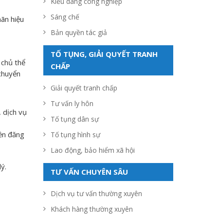
Kiểu dáng công nghiệp
Sáng chế
ãn hiệu
Bản quyền tác giả
TỐ TỤNG, GIẢI QUYẾT TRANH
 chủ thể
CHẤP
 chuyển
Giải quyết tranh chấp
Tư vấn ly hôn
 dịch vụ
Tố tụng dân sự
yền đăng
Tố tụng hình sự
Lao động, bảo hiểm xã hội
ý.
TƯ VẤN CHUYÊN SÂU
Dịch vụ tư vấn thường xuyên
Khách hàng thường xuyên