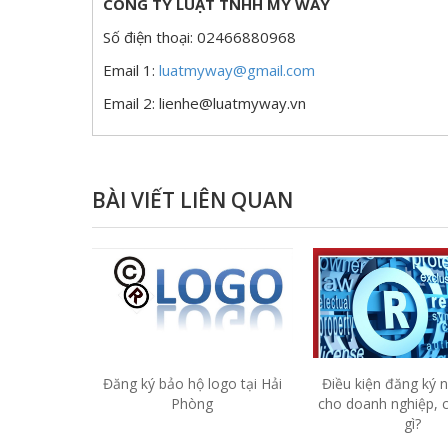
CÔNG TY LUẬT TNHH MY WAY
Số điện thoại: 02466880968
Email 1:
luatmyway@gmail.com
Email 2: lienhe@luatmyway.vn
BÀI VIẾT LIÊN QUAN
Đăng ký bảo hộ logo tại Hải
Điều kiện đăng ký 
Phòng
cho doanh nghiệp, c
gì?