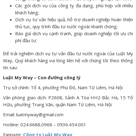
Các gói dịch vụ của công ty đa dạng, phù hợp với nhiều
khách hàng;
Dịch vụ tư vấn hiệu quả, hỗ trợ doanh nghiệp hoàn thiện
thủ tục, quy trình đầu tư nước ngoài nhanh chóng;
Báo giá dịch vụ cạnh tranh, giúp doanh nghiệp tối ưu chi
phí đầu tư.
Để trải nghiệm dịch vụ tư vấn đầu tư nước ngoài của Luật My
Way, Quý khách hàng vui lòng liên hệ với chúng tôi theo thông
tin sau:
Luật My Way – Con đường công lý
Trụ sở chính: Tổ 4, phường Phú Đô, Nam Từ Liêm, Hà Nội
Văn phòng giao dịch: P2608, Sảnh A Tòa HH2 Bắc Hà, 15 Tố
Hữu, phường Trung Văn, quận Nam Từ Liêm, Hà Nội
Email: luatmyway@gmail.com
Hotline: 024.6688.0968 – 0936.454.001
Fanpage:
Công ty Luật My Way