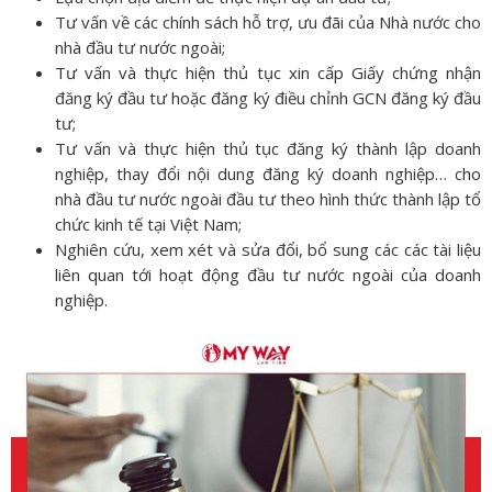
Tư vấn về các chính sách hỗ trợ, ưu đãi của Nhà nước cho
nhà đầu tư nước ngoài;
Tư vấn và thực hiện thủ tục xin cấp Giấy chứng nhận
đăng ký đầu tư hoặc đăng ký điều chỉnh GCN đăng ký đầu
tư;
Tư vấn và thực hiện thủ tục đăng ký thành lập doanh
nghiệp, thay đổi nội dung
đăng ký doanh nghiệp…
cho
nhà đầu tư nước ngoài đầu tư theo hình thức thành lập tổ
chức kinh tế tại Việt Nam;
Nghiên cứu, xem xét và sửa đổi, bổ sung các các tài liệu
liên quan tới hoạt động đầu tư nước ngoài của doanh
nghiệp.