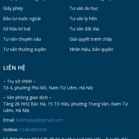
Giấy phép
Tư vấn du học
Đầu tư nước ngoài
Tư vấn ly hôn
Sở hữu trí tuệ
Tư vấn đất đai
Tư vấn chuyên sâu
Giải quyết tranh chấp
Tư vấn thường xuyên
Nhãn hiệu, bản quyền
LIÊN HỆ
– Trụ sở chính –
Tổ 4, phường Phú Đô, Nam Từ Liêm, Hà Nội
– Văn phòng giao dịch –
Tầng 26 HH2 Bắc Hà, 15 Tố Hữu, phường Trung Văn, Nam Từ
Liêm, Hà Nội
Email:
luatmyway@gmail.com
Hotline:
02466880968