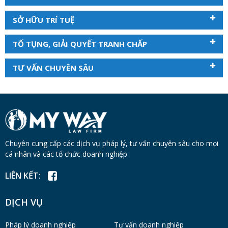
SỞ HỮU TRÍ TUỆ
TỐ TỤNG, GIẢI QUYẾT TRANH CHẤP
TƯ VẤN CHUYÊN SÂU
Chuyên cung cấp các dịch vụ pháp lý, tư vấn chuyên sâu cho mọi
cá nhân và các tổ chức doanh nghiệp
LIÊN KẾT:
DỊCH VỤ
Pháp lý doanh nghiệp
Tư vấn doanh nghiệp