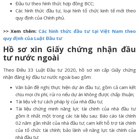
Đầu tư theo hình thức hợp đồng BCC;
Các hình thức đầu tư, loại hình tổ chức kinh tế mới theo
quy định của Chính phủ.
>> Xem thêm:
Các hình thức đầu tư tại Việt Nam theo
quy định của Luật Đầu tư
Hồ sơ xin Giấy chứng nhận đầu
tư nước ngoài
Theo Điều 33 Luật Đầu tư 2020, hồ sơ xin cấp Giấy chứng
nhận đăng ký đầu tư nước ngoài bao gồm:
Văn bản đề nghị thực hiện dự án đầu tư, gồm cả cam kết
chịu mọi chi phí, rủi ro nếu dự án không được chấp thuận;
Tài liệu về tư cách pháp lý của nhà đầu tư;
Tài liệu chứng minh năng lực tài chính của nhà đầu tư
gồm ít nhất một trong các tài liệu sau: Báo cáo tài chính
02 năm gần nhất của nhà đầu tư; cam kết hỗ trợ tài chính
của tổ chức tài chính; bảo lãnh về năng lực tài chính của
nhà đầu tư;