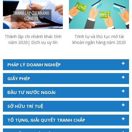
Thành lập chi nhánh khác tỉnh
Trình tự và thủ tục mở tài
năm 2020| Dịch vụ uy tín
khoản ngân hàng năm 2020
PHÁP LÝ DOANH NGHIỆP
GIẤY PHÉP
ĐẦU TƯ NƯỚC NGOÀI
SỞ HỮU TRÍ TUỆ
TỐ TỤNG, GIẢI QUYẾT TRANH CHẤP