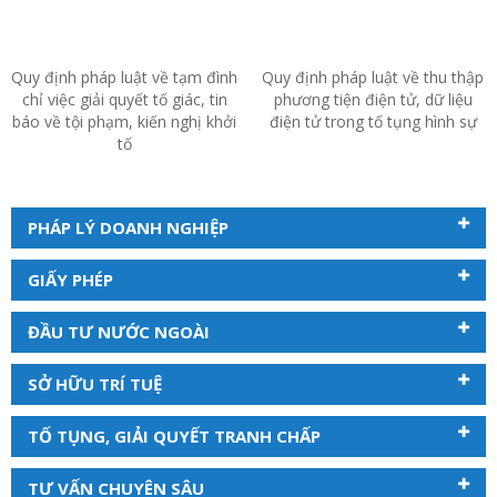
Quy định pháp luật về tạm đình
Quy định pháp luật về thu thập
chỉ việc giải quyết tố giác, tin
phương tiện điện tử, dữ liệu
báo về tội phạm, kiến nghị khởi
điện tử trong tố tụng hình sự
tố
PHÁP LÝ DOANH NGHIỆP
GIẤY PHÉP
ĐẦU TƯ NƯỚC NGOÀI
SỞ HỮU TRÍ TUỆ
TỐ TỤNG, GIẢI QUYẾT TRANH CHẤP
TƯ VẤN CHUYÊN SÂU