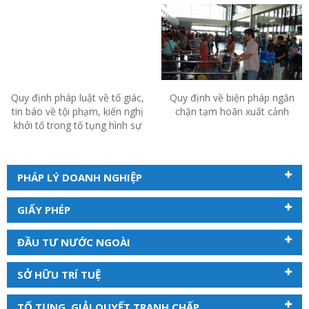
Quy định pháp luật về tố giác,
Quy định về biện pháp ngăn
tin báo về tội phạm, kiến nghị
chặn tạm hoãn xuất cảnh
khởi tố trong tố tụng hình sự
PHÁP LÝ DOANH NGHIỆP
GIẤY PHÉP
ĐẦU TƯ NƯỚC NGOÀI
SỞ HỮU TRÍ TUỆ
TỐ TỤNG, GIẢI QUYẾT TRANH CHẤP